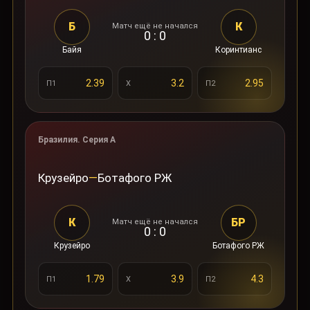
Б
К
Матч ещё не начался
0 : 0
Байя
Коринтианс
2.39
3.2
2.95
П1
X
П2
Бразилия. Серия A
Крузейро
—
Ботафого РЖ
К
БР
Матч ещё не начался
0 : 0
Крузейро
Ботафого РЖ
1.79
3.9
4.3
П1
X
П2