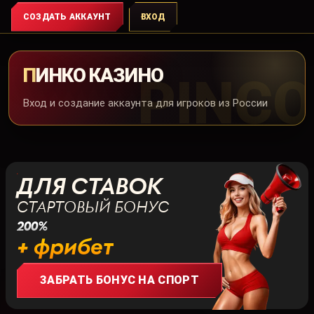
СОЗДАТЬ АККАУНТ
ВХОД
ПИНКО КАЗИНО
Вход и создание аккаунта для игроков из России
ДЛЯ СТАВОК
СТАРТОВЫЙ БОНУС
200%
+ фрибет
ЗАБРАТЬ БОНУС НА СПОРТ