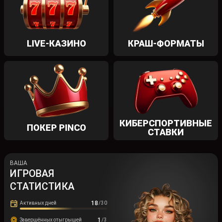
LIVE-КАЗИНО
КРАШ-ФОРМАТЫ
КИБЕРСПОРТИВНЫЕ
ПОКЕР PINCO
СТАВКИ
ВАША
ИГРОВАЯ
СТАТИСТИКА
18
Активных дней
/
30
1
Завершённых отыгрышей
/
3