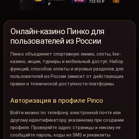
959.74 ₽
733.93 ₽
564.
₽
Онлайн-казино Пинко для
пользователей из России
Пинко объединяет спортивную линию, слоты, live-
казино, акции, турниры и мобильный доступ. Набор
функций, способов оплаты и игровых разделов для
пользователей из России зависит от действующих
правил и технической доступности платформы.
Авторизация в профиле Pinco
Войти можно по телефону, электронной почте или
другому идентификатору, указанному при создании
профиля. Проверяйте адрес страницы и никому не
сообщайте пароль, коды из SMS и реквизиты