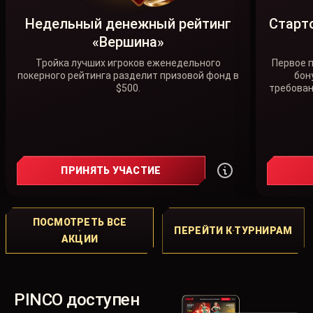
Недельный денежный рейтинг
Старто
«Вершина»
Тройка лучших игроков еженедельного
Первое 
покерного рейтинга разделит призовой фонд в
бон
$500.
требован
ПРИНЯТЬ УЧАСТИЕ
ПОСМОТРЕТЬ ВСЕ
ПЕРЕЙТИ К ТУРНИРАМ
АКЦИИ
PINCO доступен