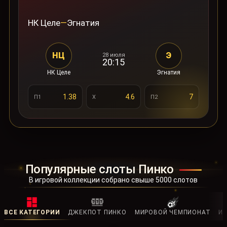
НК Целе
—
Эгнатия
НЦ
Э
28 июля
20:15
НК Целе
Эгнатия
1.38
4.6
7
П1
X
П2
Популярные слоты Пинко
В игровой коллекции собрано свыше 5000 слотов
ВСЕ КАТЕГОРИИ
ДЖЕКПОТ ПИНКО
МИРОВОЙ ЧЕМПИОНАТ
ИГ