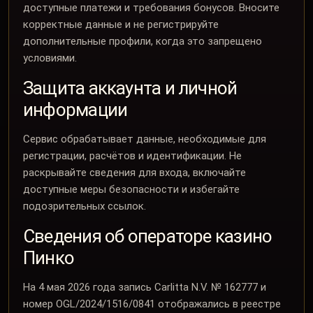
доступные платежи и требования бонусов. Вносите
корректные данные и не регистрируйте
дополнительные профили, когда это запрещено
условиями.
Защита аккаунта и личной
информации
Сервис обрабатывает данные, необходимые для
регистрации, расчётов и идентификации. Не
раскрывайте сведения для входа, включайте
доступные меры безопасности и избегайте
подозрительных ссылок.
Сведения об операторе казино
Пинко
На 4 мая 2026 года запись Carlitta N.V. № 162777 и
номер OGL/2024/1516/0841 отображались в реестре